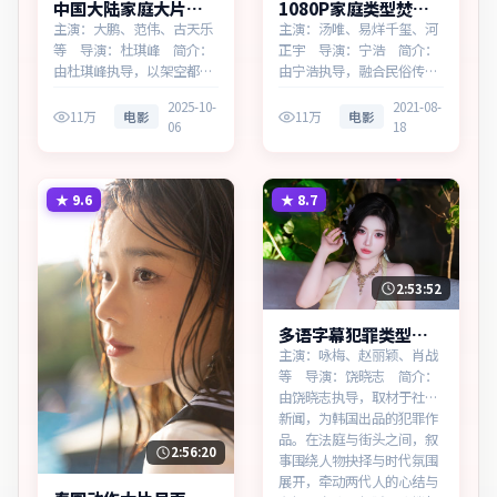
中国大陆家庭大片暴
1080P家庭类型焚城
雪回响高清完整在线
回响高清完整在线
主演：大鹏、范伟、古天乐
主演：汤唯、易烊千玺、河
等 导演：杜琪峰 简介：
正宇 导演：宁浩 简介：
由杜琪峰执导，以架空都市
由宁浩执导，融合民俗传说
为蓝本，为中国大陆出品的
与当代寓言，为美国出品的
2025-10-
2021-08-
家庭作品。在春运与归乡的
家庭作品。在边境小城与首
11万
电影
11万
电影
06
18
旅途中，叙事围绕人物抉择
都之间，叙事围绕人物抉择
与时代氛围展开，留白处余
与时代氛围展开，层层剥开
味悠长，值得细品。主演以
谎言与真相。主演以细腻表
细腻表演撑起情感层次，兼
演撑起情感层次，兼顾观赏
★
9.6
★
8.7
顾观赏性与现实意义。
性与现实意义。
2:53:52
多语字幕犯罪类型霓
虹追缉多终端播放
主演：咏梅、赵丽颖、肖战
等 导演：饶晓志 简介：
由饶晓志执导，取材于社会
新闻，为韩国出品的犯罪作
品。在法庭与街头之间，叙
2:56:20
事围绕人物抉择与时代氛围
展开，牵动两代人的心结与