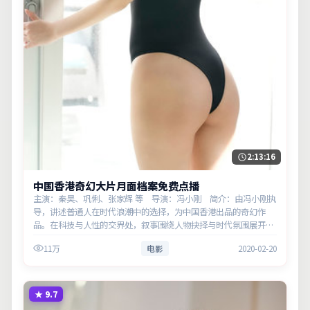
2:13:16
中国香港奇幻大片月面档案免费点播
主演：秦昊、巩俐、张家辉 等 导演：冯小刚 简介：由冯小刚执
导，讲述普通人在时代浪潮中的选择，为中国香港出品的奇幻作
品。在科技与人性的交界处，叙事围绕人物抉择与时代氛围展开，
留白处余味悠长，值得细品。主演以细腻表演撑起情感层次，兼顾
11万
电影
2020-02-20
观赏性与现…
★
9.7