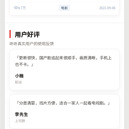
主演以细腻表演撑起情感层次，兼顾观赏性与现实意义。
6.7万
电影
2021-09-08
用户好评
听听真实用户的使用反馈
「
更新很快，国产剧追起来很顺手，画质清晰，手机上
也不卡。
」
小雅
剧迷
「
分类清楚，找片方便，适合一家人一起看电视剧。
」
李先生
上班族