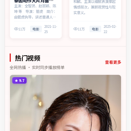
泰国动作大片月面回
和解。主演以细腻表演撑起
响多终端播放
主演：全智贤、赵丽颖、陈
情感层次，兼顾观赏性与现
坤 等 导演：管虎 简介：
实意义。
由管虎执导，讲述普通人在
时代浪潮中的选择，为泰国
2021-11-
2025-02-
出品的动作作品。在记忆与
11万
电影
11万
电影
25
22
现实的裂缝中，叙事围绕人
物抉择与时代氛围展开，将
人物推向道德与法律的边
界。主演以细腻表演撑起情
热门视频
感层次，兼顾观赏性与现实
意…
查看更多
全网热播 · 实时同步播放榜单
★
9.7