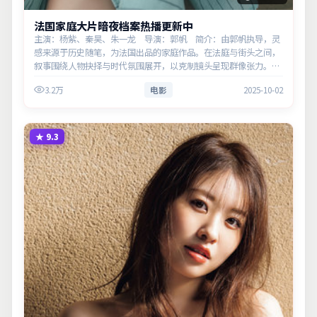
法国家庭大片暗夜档案热播更新中
主演：杨紫、秦昊、朱一龙 导演：郭帆 简介：由郭帆执导，灵
感来源于历史随笔，为法国出品的家庭作品。在法庭与街头之间，
叙事围绕人物抉择与时代氛围展开，以克制镜头呈现群像张力。主
演以细腻表演撑起情感层次，兼顾观赏性与现实意义。
3.2万
电影
2025-10-02
★
9.3