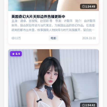
1:34:49
英国奇幻大片天际边界热播更新中
主演：谭卓、张家辉、赵丽颖 等 导演：许鞍华 简介：由许鞍华
执导，融合民俗传说与当代寓言，为英国出品的奇幻作品。在高度
疏离的都市丛林里，叙事围绕人物抉择与时代氛围展开，留白处余
味悠长，值得细品。主演以细腻表演撑起情感层次，兼顾观赏性与
11万
电影
2024-10-10
现实意义。
★
8.9
1:54:42