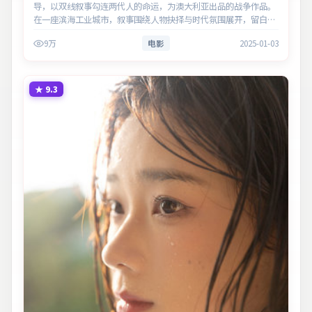
导，以双线叙事勾连两代人的命运，为澳大利亚出品的战争作品。
在一座滨海工业城市，叙事围绕人物抉择与时代氛围展开，留白处
余味悠长，值得细品。主演以细腻表演撑起情感层次，兼顾观赏性
9万
电影
2025-01-03
与现实意…
★
9.3