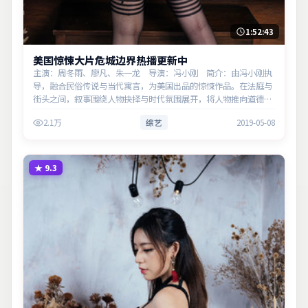
1:52:43
美国惊悚大片危城边界热播更新中
主演：周冬雨、廖凡、朱一龙 导演：冯小刚 简介：由冯小刚执
导，融合民俗传说与当代寓言，为美国出品的惊悚作品。在法庭与
街头之间，叙事围绕人物抉择与时代氛围展开，将人物推向道德与
法律的边界。主演以细腻表演撑起情感层次，兼顾观赏性与现实意
2.1万
综艺
2019-05-08
义。
★
9.3