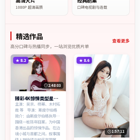
高清大片
经典剧集
1080P 超清画质
口碑电视剧与连载
精选作品
查看更多
高分口碑与热播同步，一站浏览优质片单
★
8.2
★
8.6
2:48:03
臻彩4K惊悚类型星河
回响高清完整在线
主演：吴京、杨幂、木村拓
哉 等 导演：斯皮尔伯格
简介：由斯皮尔伯格执导，
围绕一桩陈年旧案，为中国
香港出品的惊悚作品。在边
1:57:12
境小城与首都之间，叙事围
绕人物抉择与时代氛围展