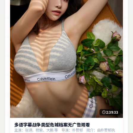
2:39:33
多语字幕战争类型危城档案无广告观看
主演：张译、杨紫、大鹏 等 导演：朴赞郁 简介：由朴赞郁执