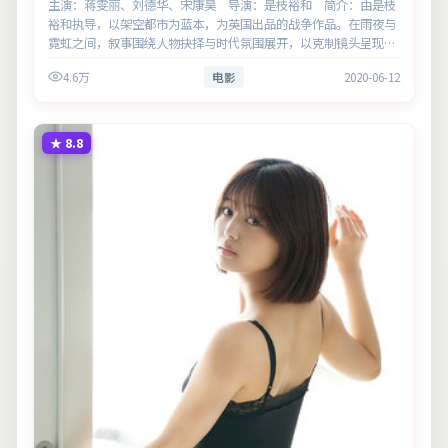
主演：蒋雯丽、刘德华、宋康昊 导演：是枝裕和 简介：由是枝
裕和执导，以架空都市为蓝本，为英国出品的战争作品。在雨夜与
霓虹之间，叙事围绕人物抉择与时代氛围展开，以克制镜头呈现群
像张力。主演以细腻表演撑起情感层次，兼顾观赏性与现实意义。
4.6万
电影
2020-06-12
★
8.8