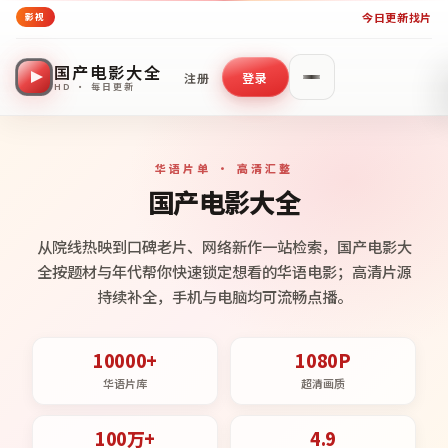
今日更新
找片
影视
国产电影大全
注册
登录
HD · 每日更新
华语片单 · 高清汇整
国产电影大全
从院线热映到口碑老片、网络新作一站检索，国产电影大
全按题材与年代帮你快速锁定想看的华语电影；高清片源
持续补全，手机与电脑均可流畅点播。
10000+
1080P
华语片库
超清画质
100万+
4.9