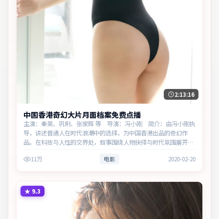
2:13:16
中国香港奇幻大片月面档案免费点播
主演：秦昊、巩俐、张家辉 等 导演：冯小刚 简介：由冯小刚执
导，讲述普通人在时代浪潮中的选择，为中国香港出品的奇幻作
品。在科技与人性的交界处，叙事围绕人物抉择与时代氛围展开，
留白处余味悠长，值得细品。主演以细腻表演撑起情感层次，兼顾
11万
电影
2020-02-20
观赏性与现…
★
9.3