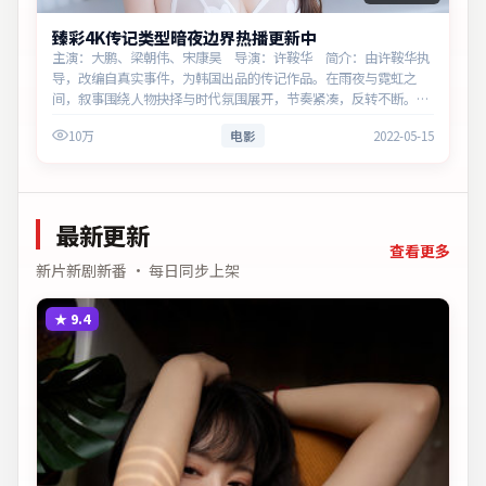
臻彩4K传记类型暗夜边界热播更新中
主演：大鹏、梁朝伟、宋康昊 导演：许鞍华 简介：由许鞍华执
导，改编自真实事件，为韩国出品的传记作品。在雨夜与霓虹之
间，叙事围绕人物抉择与时代氛围展开，节奏紧凑，反转不断。主
演以细腻表演撑起情感层次，兼顾观赏性与现实意义。
10万
电影
2022-05-15
最新更新
查看更多
新片新剧新番 · 每日同步上架
★
9.4