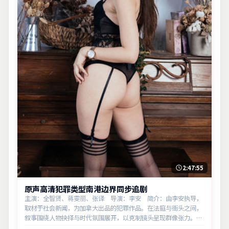
2:47:55
原声高清犯罪类型南港边界同步追剧
主演：全智贤、蒋雯丽、张译 导演：李安 简介：由李安执导，
取材于社会新闻，为加拿大出品的犯罪作品。在法庭与街头之间，
叙事围绕人物抉择与时代氛围展开，以克制镜头呈现群像张力。主
演以细腻表演撑起情感层次，兼顾观赏性与现实意义。