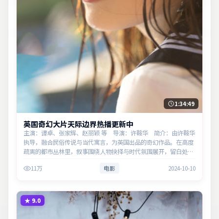
1:34:49
英国奇幻大片天际边界热播更新中
主演：谭卓、张家辉、赵丽颖 等 导演：许鞍华 简介：由许鞍华
执导，融合民俗传说与当代寓言，为英国出品的奇幻作品。在高度
疏离的都市丛林里，叙事围绕人物抉择与时代氛围展开，留白处余
味悠长，值得细品。主演以细腻表演撑起情感层次，兼顾观赏性与
11万
电影
2024-10-10
现实意义。
★
9.0