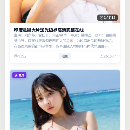
2:47:15
印度悬疑大片逆光边界高清完整在线
主演：刘亦菲、雷佳音、河正宇 等 导演：魏德圣 简介：由魏德
圣执导，以双线叙事勾连两代人的命运，为印度出品的悬疑作品。
在高度疏离的都市丛林里，叙事围绕人物抉择与时代氛围展开，节
奏紧凑，反转不断。主演以细腻表演撑起情感层次，兼顾观赏性与
9.2万
电影
2022-10-07
现实意义。
★
8.9