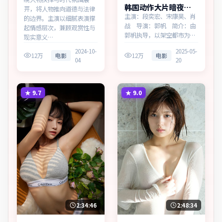
韩国动作大片暗夜追
开，将人物推向道德与法律
缉热播更新中
主演：段奕宏、宋康昊、肖
的边界。主演以细腻表演撑
战 导演：郭帆 简介：由
起情感层次，兼顾观赏性与
郭帆执导，以架空都市为蓝
现实意义…
本，为韩国出品的动作作
2024-10-
2025-05-
品。在边境小城与首都之
12万
电影
12万
电影
04
20
间，叙事围绕人物抉择与时
代氛围展开，留白处余味悠
长，值得细品。主演以细腻
表演撑起情感层次，兼顾观
★
9.7
★
9.0
赏性与现实意义。
2:34:46
2:48:34