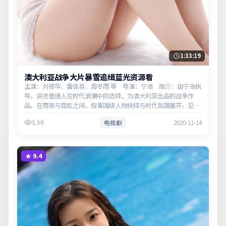
1:33:19
澳大利亚战争大片暴雪追缉蓝光资源看
主演：刘德华、雷佳音、周冬雨 等 导演：宁浩 简介：由宁浩执
导，讲述普通人在时代浪潮中的选择，为澳大利亚出品的战争作
品。在雨夜与霓虹之间，叙事围绕人物抉择与时代氛围展开，见证
小人物的尊严突围。主演以细腻表演撑起情感层次，兼顾观赏性与
5.3千
电视剧
2020-11-14
现实意义。
★
9.4