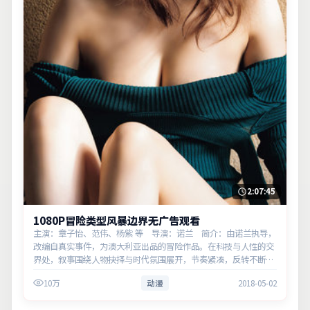
2:07:45
1080P冒险类型风暴边界无广告观看
主演：章子怡、范伟、杨紫 等 导演：诺兰 简介：由诺兰执导，
改编自真实事件，为澳大利亚出品的冒险作品。在科技与人性的交
界处，叙事围绕人物抉择与时代氛围展开，节奏紧凑，反转不断。
主演以细腻表演撑起情感层次，兼顾观赏性与现实意义。
10万
动漫
2018-05-02