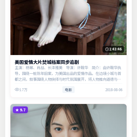
1:43:46
美国爱情大片焚城档案同步追剧
主演：杨幂、肖战、长泽雅美 导演：许鞍华 简介：由许鞍华执
导，围绕一桩陈年旧案，为美国出品的爱情作品。在边境小城与首
都之间，叙事围绕人物抉择与时代氛围展开，将人物推向道德与法
律的边界。主演以细腻表演撑起情感层次，兼顾观赏性与现实意
1.7万
电影
2018-08-06
义。
★
9.7